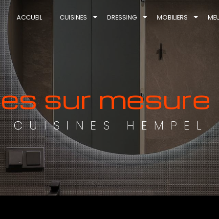
ACCUEIL
CUISINES
DRESSING
MOBILIERS
MEU
les sur mesure
CUISINES HEMPEL